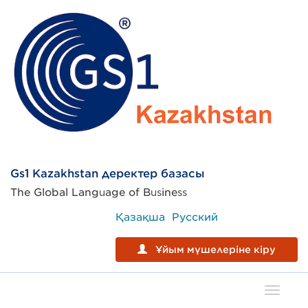
Gs1 Kazakhstan деректер базасы
The Global Language of Business
Қазақша
Русский
Ұйым мүшелеріне кіру
Toggle
naviga