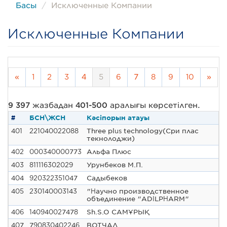
Басы
Исключенные Компании
Исключенные Компании
«
1
2
3
4
5
6
7
8
9
10
»
9 397
жазбадан
401-500
аралығы көрсетілген.
#
БСН\ЖСН
Кәсіпорын атауы
401
221040022088
Three plus technology(Сри плас
текнолоджи)
402
000340000773
Альфа Плюс
403
811116302029
Урунбеков М.П.
404
920322351047
Садыбеков
405
230140003143
"Научно производственное
объединение "ADILPHARM"
406
140940027478
Sh.S.O САМҰРЫҚ
407
790830402246
ВОТЧАЛ