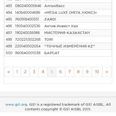
493
080240005646
Алтынбасс
494
140640004686
«MEGA LUXE (МЕГА ЛЮКС)»
495
760918400351
ZARDI
496
190540002536
Актив Инвест Каз
497
190240036986
МИСТЕРИЯ-КАЗАХСТАН
498
720225302268
TORI
499
220140002054
"ТОЧНЫЕ ИЗМЕРЕНИЯ KZ"
500
960640001038
БАРСАТ
«
1
2
3
4
5
6
7
8
9
10
»
www.gs1.org.
GS1 is a registered trademark of GS1 AISBL. All
contents copyright © GS1 AISBL 2015.