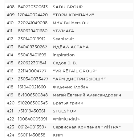
408
840720300613
SADU GROUP
409
170440024420
"ТОРИ КОМПАНИ"
410
220741049098
MHV Builders OÜ
411
880629401680
УБУМАГА
412
230140019912
Seabiscuit
413
840419350267
ИДЕАЛ АСТАНА
414
950418401699
Inspiration
415
620622301841
Седов Э. В.
416
221140004777
"VR RETAIL GROUP"
417
230540033477
"АРМ ДИСТРИБЬЮШН"
418
161040021660
Фиделис Глобал
419
871006300848
Магай Евгений Александрович
420
910206300545
Братья гримм
421
751019450361
STULSHOP
422
100840005991
«MIMIORIKI»
423
061240013597
Сервисная Компания "ИНТРА"
424
960111450838
КИМ