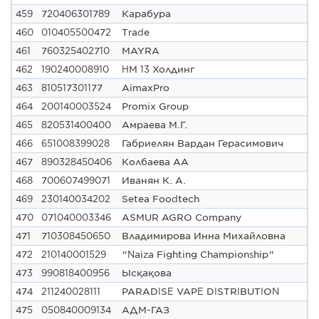
459
720406301789
Карабура
460
010405500472
Trade
461
760325402710
MAYRA
462
190240008910
НМ 13 Холдинг
463
810517301177
AimaxPro
464
200140003524
Promix Group
465
820531400400
Амраева М.Г.
466
651008399028
Габриелян Вардан Герасимович
467
890328450406
Колбаева АА
468
700607499071
Иванян К. А.
469
230140034202
Setea Foodtech
470
071040003346
ASMUR AGRO Company
471
710308450650
Владимирова Инна Михайловна
472
210140001529
"Naiza Fighting Championship"
473
990818400956
Ысқақова
474
211240028111
PARADISE VAPE DISTRIBUTION
475
050840009134
АДМ-ГАЗ