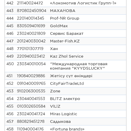
442
211140024472
«Локомотив Логистик Групп-1»
443
870802450904
МАХАНОВА
444
220140014345
Prof-NR Group
445
830509401699
GoldMax
446
230240021809
Сервис Баракат
447
201240030042
Master-Fish.KZ
448
770101307719
Хан
449
220940023412
Kaz Zhol Service
450
230340010054
"Международная торговая
компания "KYYDSLUCKY"
451
190840029886
Жетісу сүт өнімдері
452
091040009765
CityFairTradeLtd
453
910206300535
Zone
454
230440041553
BLITZ электро
455
010302650584
VILIZ
456
230240041724
Miras Logistic
457
880829451278
Садыкова
458
110940004176
«Fortuna brands»