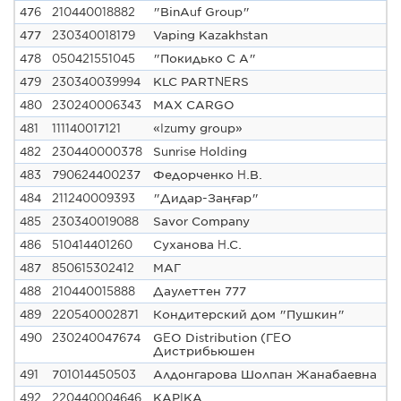
476
210440018882
"BinAuf Group"
477
230340018179
Vaping Kazakhstan
478
050421551045
"Покидько С А"
479
230340039994
KLC PARTNERS
480
230240006343
MAX CARGO
481
111140017121
«Izumy group»
482
230440000378
Sunrise Holding
483
790624400237
Федорченко Н.В.
484
211240009393
"Дидар-Заңғар"
485
230340019088
Savor Company
486
510414401260
Суханова Н.С.
487
850615302412
МАГ
488
210440015888
Даулеттен 777
489
220540002871
Кондитерский дом "Пушкин"
490
230240047674
GEO Distribution (ГЕО
Дистрибьюшен
491
701014450503
Алдонгарова Шолпан Жанабаевна
492
220440004646
KAPIKA