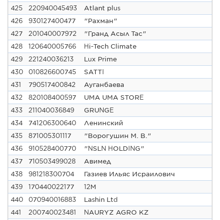
425
220940045493
Atlant plus
426
930127400477
"Рахман"
427
201040007972
"Гранд Асыл Тас"
428
120640005766
Hi-Tech Climate
429
221240036213
Lux Prime
430
010826600745
SATTI
431
790517400842
Ауганбаева
432
820108400597
UMA UMA STORE
433
211040036849
GRUNGE
434
741206300640
Ленинский
435
871005301117
"Ворогушин М. В."
436
910528400770
"NSLN HOLDING"
437
710503499028
Авимед
438
981218300704
Газиев Ильяс Исраилович
439
170440022177
12М
440
070940016883
Lashin Ltd
441
200740023481
NAURYZ AGRO KZ